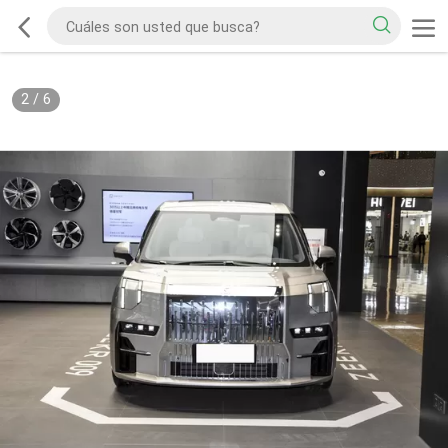
2
/
6