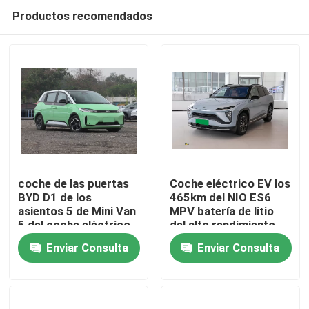
Productos recomendados
coche de las puertas
Coche eléctrico EV los
BYD D1 de los
465km del NIO ES6
asientos 5 de Mini Van
MPV batería de litio
Inicio
5 del coche eléctrico
del alto rendimiento
de los 418km MPV
de 5 asientos
Enviar Consulta
Enviar Consulta
para el negocio
Productos
Videos