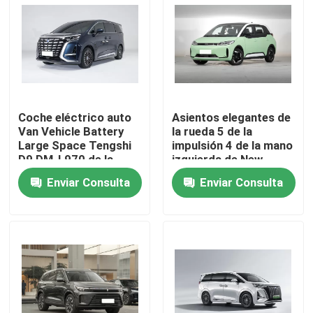
Sobre nosotros
Visita a la fábrica
Coche eléctrico auto
Asientos elegantes de
Control de Calidad
Van Vehicle Battery
la rueda 5 de la
Large Space Tengshi
impulsión 4 de la mano
D9 DM-I 970 de la
izquierda de New
Contacto
familia MPV
Energy del vehículo del
Enviar Consulta
Enviar Consulta
coche eléctrico de
BYD mini MPV
noticias
Todos los casos
Solicitar una cotización