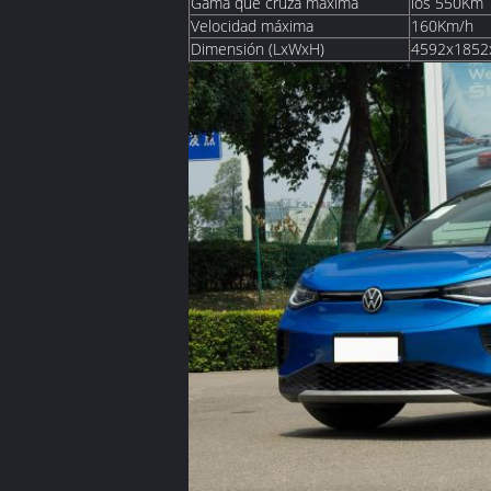
Gama que cruza máxima
los 550Km
Velocidad máxima
160Km/h
Dimensión (LxWxH)
4592x185