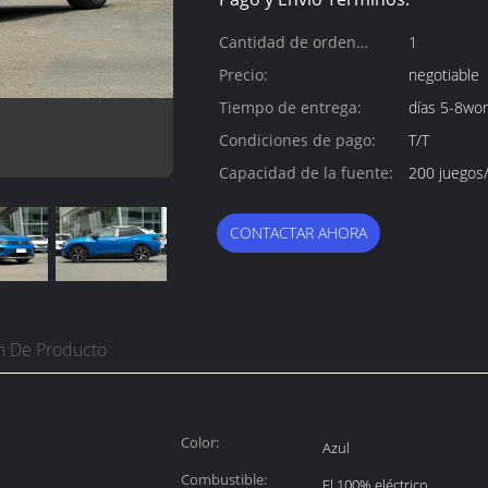
Cantidad de orden
1
mínima:
Precio:
negotiable
Tiempo de entrega:
días 5-8wo
Condiciones de pago:
T/T
Capacidad de la fuente:
200 juegos
CONTACTAR AHORA
n De Producto
Color:
Azul
Combustible:
El 100% eléctrico