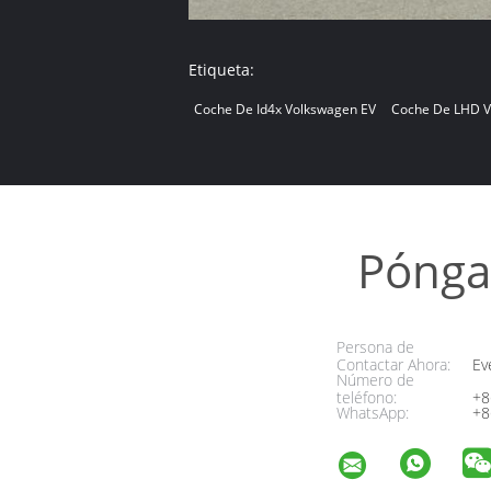
Etiqueta:
Coche De Id4x Volkswagen EV
Coche De LHD V
Pónga
Persona de
Contactar Ahora:
Ev
Número de
teléfono:
+8
WhatsApp:
+8