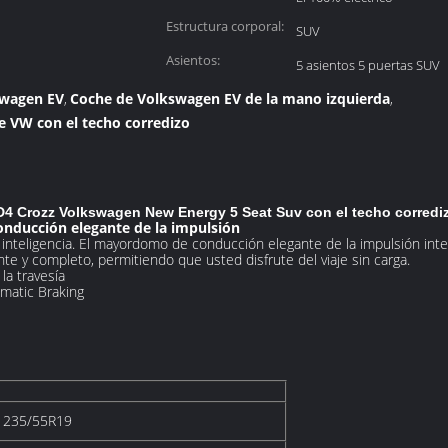
Estructura corporal:
SUV
Asientos:
5 asientos 5 puertas SUV
swagen EV
Coche de Volkswagen EV de la mano izquierda
,
,
de VW con el techo corredizo
4 Crozz Volkswagen New Energy 5 Seat Suv con el techo corrediz
onducción elegante de la impulsión
e inteligencia. El mayordomo de conducción elegante de la impulsión in
nte y completo, permitiendo que usted disfrute del viaje sin carga.
la travesía
omatic Braking
 235/55R19